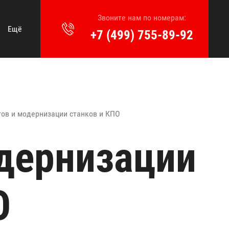
Звоните нам по номерам:
Ещё
+7 (499) 755-89-92
ов и модернизации станков и КПО
дернизации
О